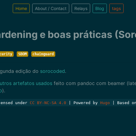
Home
About / Contact
Relays
Blog
tags
Hardening e boas práticas (So
curity
SBOM
chainguard
segunda edição do
sorocoded
.
utros artefatos usados
feito com pandoc com beamer (latex
o
).
icensed under
CC BY-NC-SA 4.0
| Powered by
Hugo
| Based 