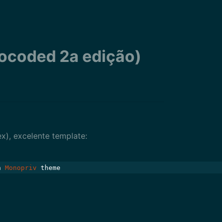
rocoded 2a edição)
), excelente template:
on
Monopriv
theme